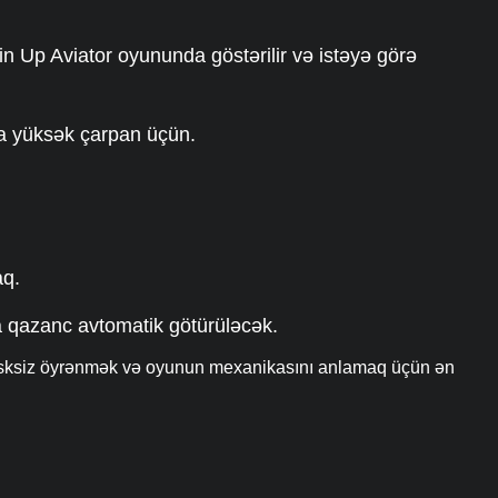
in Up Aviator oyununda göstərilir və istəyə görə
aha yüksək çarpan üçün.
aq.
a qazanc avtomatik götürüləcək.
nı risksiz öyrənmək və oyunun mexanikasını anlamaq üçün ən