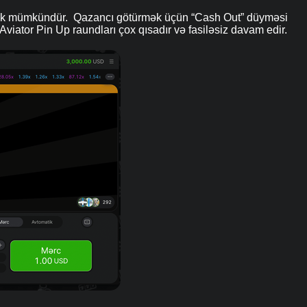
rmək mümkündür. Qazancı götürmək üçün “Cash Out” düyməsi
 Aviator Pin Up raundları çox qısadır və fasiləsiz davam edir.