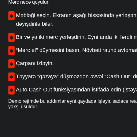
Mərc necə qoyulur:
Məbləği seçin. Ekranın aşağı hissəsində yerləşən m
dəyişdirilə bilər.
Bir və ya iki mərc yerləşdirin. Eyni anda iki fərq
“Mərc et” düyməsini basın. Növbəti raund avtoma
Çarpanı izləyin.
Təyyarə “qəzaya” düşməzdən əvvəl “Cash Out” dü
Auto Cash Out funksiyasından istifadə edin (istə
Demo rejimdə bu addımlar eyni qaydada işləyir, sadəcə real
yaxşı üsuldur.