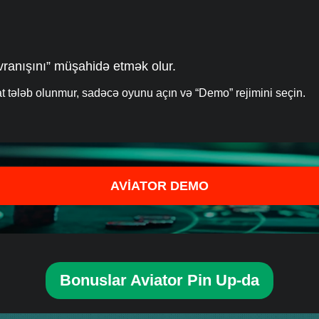
ranışını” müşahidə etmək olur.
t tələb olunmur, sadəcə oyunu açın və “Demo” rejimini seçin.
AVIATOR DEMO
Bonuslar Aviator Pin Up-da