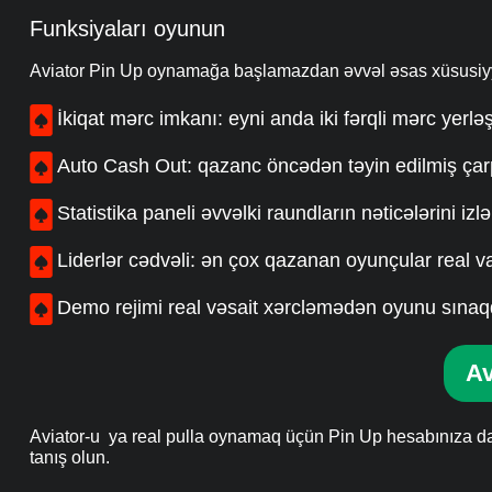
Funksiyaları oyunun
Aviator Pin Up oynamağa başlamazdan əvvəl əsas xüsusiyyə
İkiqat mərc imkanı: eyni anda iki fərqli mərc yer
Auto Cash Out: qazanc öncədən təyin edilmiş çarp
Statistika paneli əvvəlki raundların nəticələrini iz
Liderlər cədvəli: ən çox qazanan oyunçular real v
Demo rejimi real vəsait xərcləmədən oyunu sınaq
Av
Aviator-u ya real pulla oynamaq üçün Pin Up hesabınıza daxil 
tanış olun.