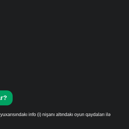
ar?
xarısındakı info (ℹ︎) nişanı altındakı oyun qaydaları ilə