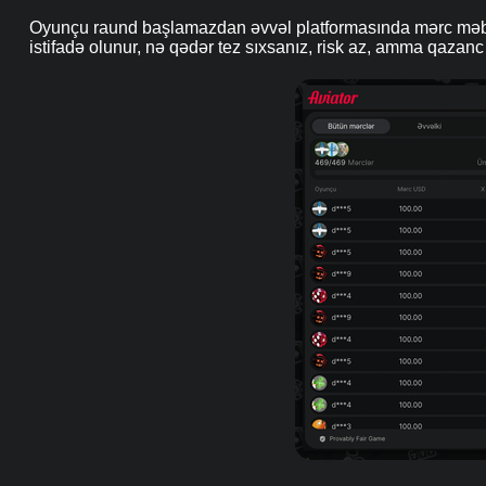
Oyunçu raund başlamazdan əvvəl platformasında mərc məbl
istifadə olunur, nə qədər tez sıxsanız, risk az, amma qazanc k